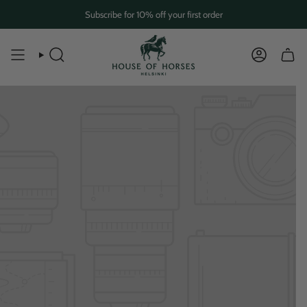
Skip
Subscribe for 10% off your first order
to
content
SEARCH
ACCOUN