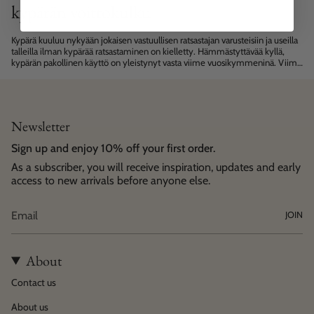
kypärän voittokulku
Kypärä kuuluu nykyään jokaisen vastuullisen ratsastajan varusteisiin ja useilla
talleilla ilman kypärää ratsastaminen on kielletty. Hämmästyttävää kyllä,
kypärän pakollinen käyttö on yleistynyt vasta viime vuosikymmeninä. Viime
kesän Lontoon Olympialaisissa nähtiin historiallista muutosta...
Newsletter
Sign up and enjoy 10% off your first order.
As a subscriber, you will receive inspiration, updates and early
access to new arrivals before anyone else.
JOIN
About
Contact us
About us