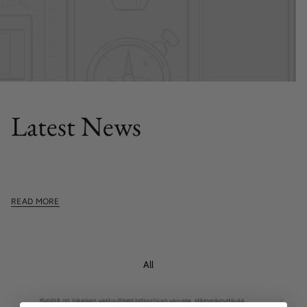
FEATURED POST
Latest News
This section doesn't currently include any content. Add
content to this section using the sidebar.
READ MORE
All