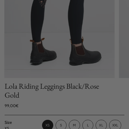
Lola Riding Leggings Black/Rose
Gold
Regular
99,00€
price
Size
VARIANT
VARIANT
VARIANT
XS
S
M
L
XL
XXL
XS