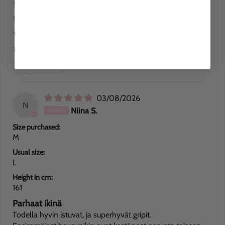
0%
(0)
0%
(0)
0%
(0)
25%
(2)
Sort by
03/08/2026
N
Niina S.
Size purchased:
M
Usual size:
L
Height in cm:
161
Parhaat ikinä
Todella hyvin istuvat, ja superhyvät gripit.