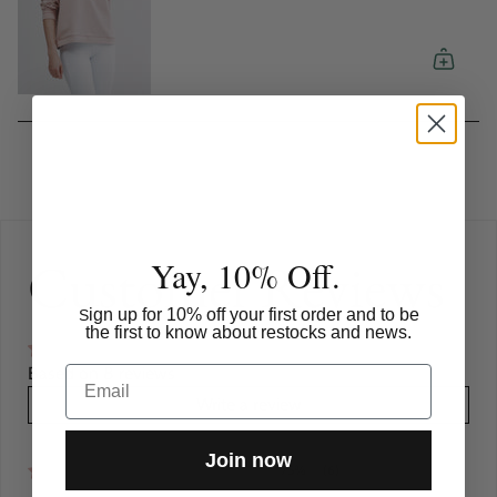
Customer Reviews
Yay, 10% Off.
ign up for 10% off your first order and to be
S
the first to know about restocks and news.
Based on 8 reviews
Email
Write a review
Join now
75%
(6)