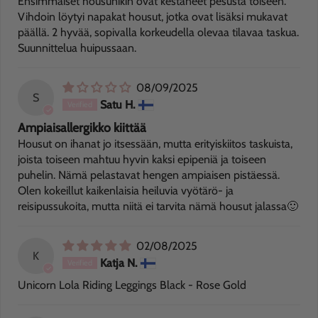
Ensimmäiset housunikin ovat kestäneet pesusta toiseen.
Vihdoin löytyi napakat housut, jotka ovat lisäksi mukavat
päällä. 2 hyvää, sopivalla korkeudella olevaa tilavaa taskua.
Suunnittelua huipussaan.
08/09/2025
S
Satu H.
Ampiaisallergikko kiittää
Housut on ihanat jo itsessään, mutta erityiskiitos taskuista,
joista toiseen mahtuu hyvin kaksi epipeniä ja toiseen
puhelin. Nämä pelastavat hengen ampiaisen pistäessä.
Olen kokeillut kaikenlaisia heiluvia vyötärö- ja
reisipussukoita, mutta niitä ei tarvita nämä housut jalassa🙂
02/08/2025
K
Katja N.
Unicorn Lola Riding Leggings Black - Rose Gold