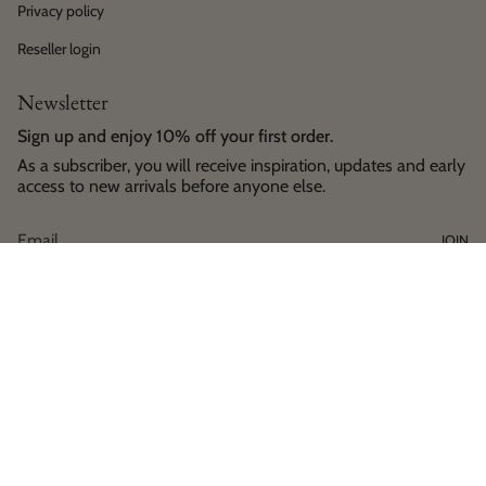
Privacy policy
Reseller login
Newsletter
Sign up and enjoy 10% off your first order.
As a subscriber, you will receive inspiration, updates and early
access to new arrivals before anyone else.
JOIN
Language
Currency
English
EUR €
© House of Horses Helsinki 2026