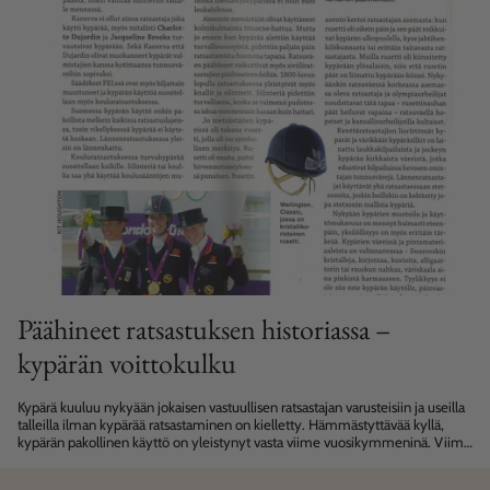
Päähineet ratsastuksen historiassa –
kypärän voittokulku
Kypärä kuuluu nykyään jokaisen vastuullisen ratsastajan varusteisiin ja useilla
talleilla ilman kypärää ratsastaminen on kielletty. Hämmästyttävää kyllä,
kypärän pakollinen käyttö on yleistynyt vasta viime vuosikymmeninä. Viime
kesän Lontoon Olympialaisissa nähtiin historiallista muutosta...