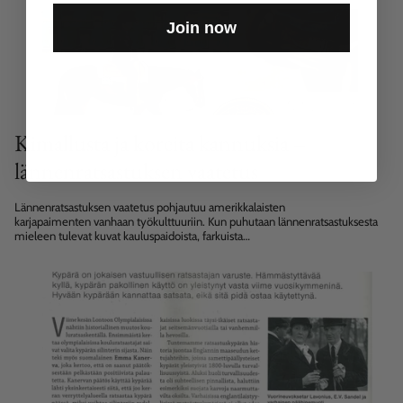
Join now
Kimallusta ja koreita kannuksia –
lännenratsastuksen vaatetus
Lännenratsastuksen vaatetus pohjautuu amerikkalaisten
karjapaimenten vanhaan työkulttuuriin. Kun puhutaan lännenratsastuksesta
mieleen tulevat kuvat kauluspaidoista, farkuista
ja nahkachapseista; western –kulttuurin juurilla Teksasissa miehet
pukeutuvatkin yhä kauluspaitoihin ja stetsoneihin. Erityisesti
amerikkalaisten harrastajien nykykulttuuri on kuitenkin muokannut
pukeutumista voimakkaasti trendikkäämpään ja kaupallisempaan suuntaan,
etenkin naisilla...