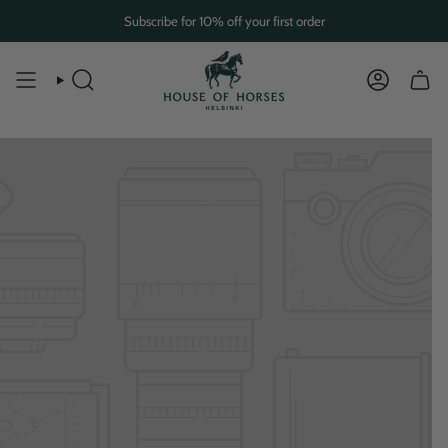
Skip
Subscribe for 10% off your first order
to
content
SEARCH
ACCOUN