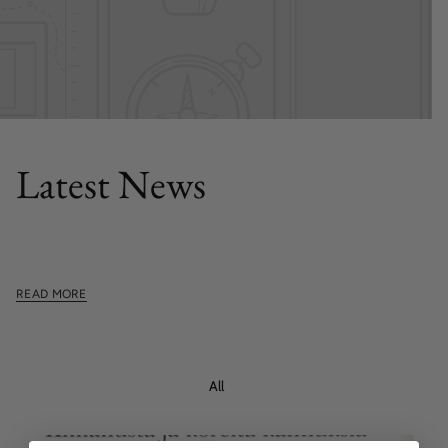
FEATURED POST
Latest News
This section doesn't currently include any content. Add
content to this section using the sidebar.
READ MORE
All