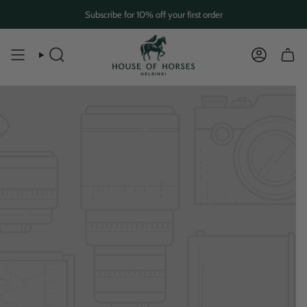
Skip
Subscribe for 10% off your first order
to
content
SEARCH
ACCOUN