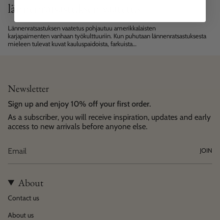
lännenratsastuksen vaatetus
Lännenratsastuksen vaatetus pohjautuu amerikkalaisten
karjapaimenten vanhaan työkulttuuriin. Kun puhutaan lännenratsastuksesta
mieleen tulevat kuvat kauluspaidoista, farkuista
ja nahkachapseista; western –kulttuurin juurilla Teksasissa miehet
pukeutuvatkin yhä kauluspaitoihin ja stetsoneihin. Erityisesti
amerikkalaisten harrastajien nykykulttuuri on kuitenkin muokannut
pukeutumista voimakkaasti trendikkäämpään ja kaupallisempaan suuntaan,
etenkin naisilla...
Newsletter
Sign up and enjoy 10% off your first order.
As a subscriber, you will receive inspiration, updates and early
access to new arrivals before anyone else.
JOIN
About
Contact us
About us