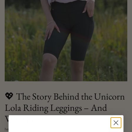
💖 The Story Behind the Unicorn
Lola Riding Leggings – And
What Next
heinäkuu 09, 2025