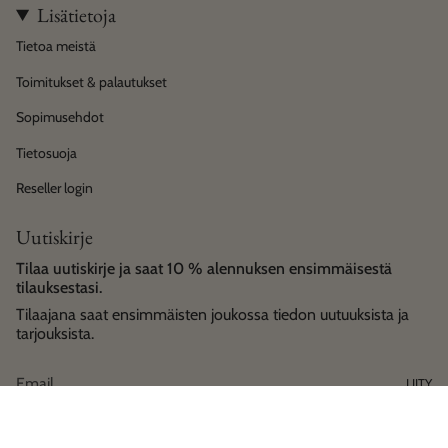
Lisätietoja
Tietoa meistä
Toimitukset & palautukset
Sopimusehdot
Tietosuoja
Reseller login
Uutiskirje
Tilaa uutiskirje ja saat 10 % alennuksen ensimmäisestä
tilauksestasi.
Tilaajana saat ensimmäisten joukossa tiedon uutuuksista ja
tarjouksista.
LIITY