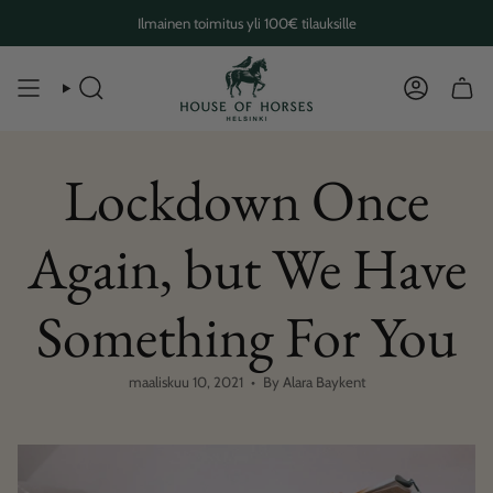
Skip
Ilmainen toimitus yli 100€ tilauksille
to
content
SEARCH
ACCOUN
Lockdown Once
Again, but We Have
Something For You
maaliskuu 10, 2021
By Alara Baykent