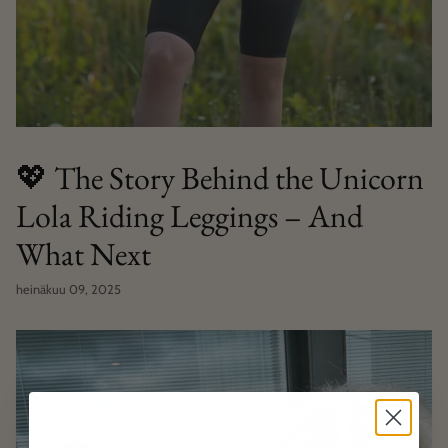
💖 The Story Behind the Unicorn
Lola Riding Leggings – And
What Next
heinäkuu 09, 2025