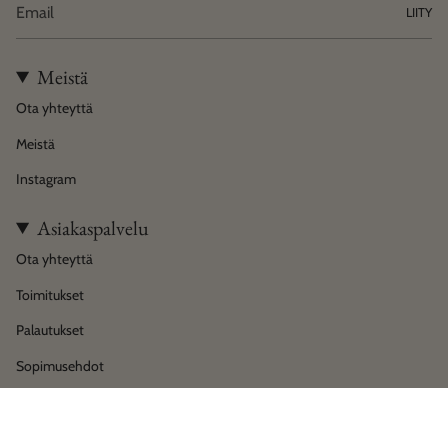
LIITY
Meistä
Ota yhteyttä
Meistä
Instagram
Asiakaspalvelu
Ota yhteyttä
Toimitukset
Palautukset
Sopimusehdot
Tietosuoja