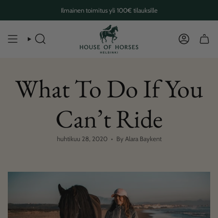
Skip
Ilmainen toimitus yli 100€ tilauksille
to
content
SEARCH
ACCOUN
What To Do If You
Can’t Ride
huhtikuu 28, 2020
By Alara Baykent