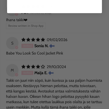
10/02/2026
M
M.P.
Ihana takki❤️
Review written in Shop App
09/02/2026
S
Sonia N.
Babe You Look So Cool Jacket Pink
29/10/2024
M
Maija E.
Takki on juuri niin söpö, kuin kuvissa ja saa paljon huomiota
osakseen. Kestävyys hieman pelottaa, mutta toivotaan,
että kangas kestää. Avotaskut antaa valmistuksesta vähän
halvan kuvan. Oikean hihan logo pelottaa pysyykö kauan
matkassa, kun tulee otettua laukkua pois olalta ja se tarttuu
usein merkkiin. Mutta kyllä tämä ihana takki on, jolle