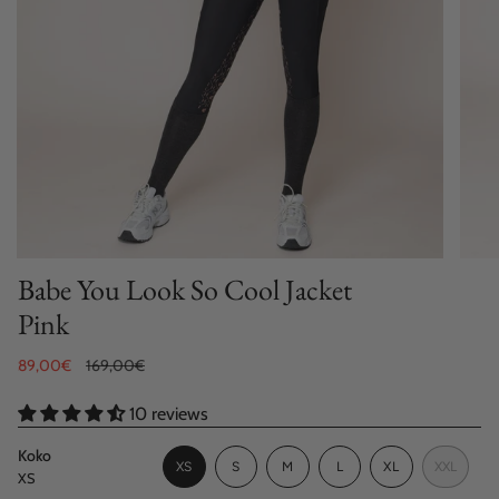
Babe You Look So Cool Jacket
Pink
Sale
89,00€
Regular
169,00€
price
price
10 reviews
Koko
VARIANT
VARIANT
VARIANT
XS
S
M
L
XL
XXL
XS
VARIANT
SOLD
SOLD
SOLD
VARIANT
VARIAN