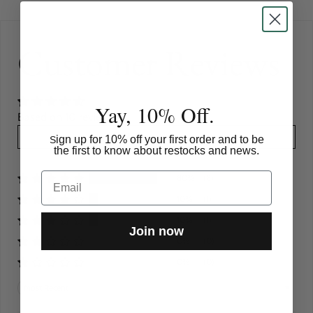
Customer Reviews
Yay, 10% Off.
Based on 10 reviews
Write a review
ign up for 10% off your first order and to be
S
the first to know about restocks and news.
Email
80%
(8)
10%
(1)
10%
(1)
Join now
0%
(0)
0%
(0)
Sort by