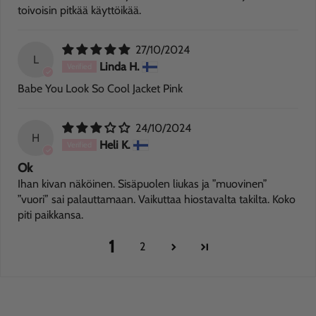
toivoisin pitkää käyttöikää.
27/10/2024
L
Linda H.
Babe You Look So Cool Jacket Pink
24/10/2024
H
Heli K.
Ok
Ihan kivan näköinen. Sisäpuolen liukas ja ”muovinen”
”vuori” sai palauttamaan. Vaikuttaa hiostavalta takilta. Koko
piti paikkansa.
1
2