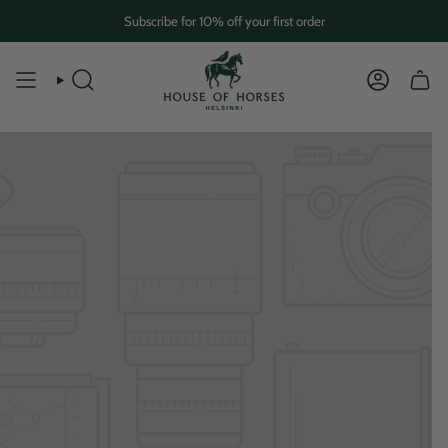
Skip
Subscribe for 10% off your first order
to
content
SEARCH
ACCOUN