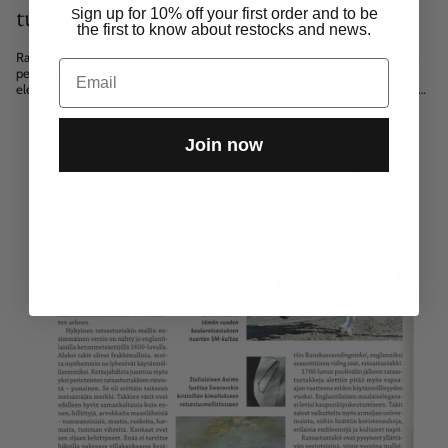
tuulet 2000 -luvulla
ign up for 10% off your first order and to be
S
the first to know about restocks and news.
Ratsastusmuoti on pysynyt hyvinkin muuttumattomana koko 1900-luvun,
Email
perinteet ovat olleet aina vahvassa roolissa ratsastusvaatteissa. Estetiikka,
eleganssi ja etiketti - kaikki tärkeitä tekijöitä ratsastusmuodissa. Siinä missä
ratsastushousut polveutuvat peurannahkaisista ratsastushousuista joiden...
Join now