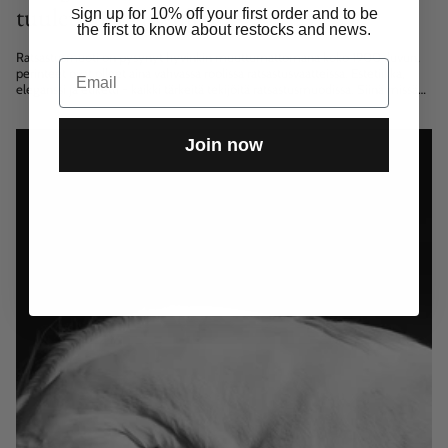
tuulet 2000 -luvulla
ign up for 10% off your first order and to be
S
the first to know about restocks and news.
Ratsastusmuoti on pysynyt hyvinkin muuttumattomana koko 1900-luvun,
Email
perinteet ovat olleet aina vahvassa roolissa ratsastusvaatteissa. Estetiikka,
eleganssi ja etiketti - kaikki tärkeitä tekijöitä ratsastusmuodissa. Siinä missä
ratsastushousut polveutuvat peurannahkaisista ratsastushousuista joiden...
Join now