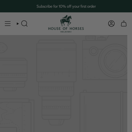
Skip
Subscribe for 10% off your first order
to
content
SEARCH
ACCOUN