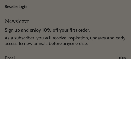
Reseller login
Newsletter
Sign up and enjoy 10% off your first order.
As a subscriber, you will receive inspiration, updates and early
access to new arrivals before anyone else.
JOIN
Language
Currency
English
EUR €
© House of Horses Helsinki 2026