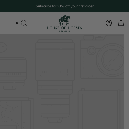
Skip
Subscribe for 10% off your first order
to
content
SEARCH
ACCOUN