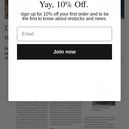
Yay, 10% Off.
ign up for 10% off your first order and to be
S
the first to know about restocks and news.
Designer Diaries - Ratsastusmuodin
Email
tuulet 2000 -luvulla
Ratsastusmuoti on pysynyt hyvinkin muuttumattomana koko 1900-luvun,
Join now
perinteet ovat olleet aina vahvassa roolissa ratsastusvaatteissa. Estetiikka,
eleganssi ja etiketti - kaikki tärkeitä tekijöitä ratsastusmuodissa. Siinä missä
ratsastushousut polveutuvat peurannahkaisista ratsastushousuista joiden...