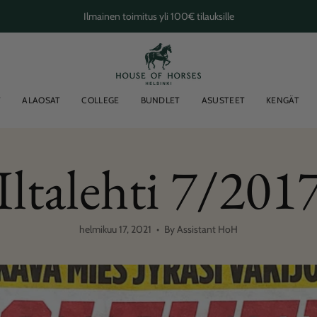
Ilmainen toimitus yli 100€ tilauksille
T
ALAOSAT
COLLEGE
BUNDLET
ASUSTEET
KENGÄT
Iltalehti 7/201
helmikuu 17, 2021
By Assistant HoH