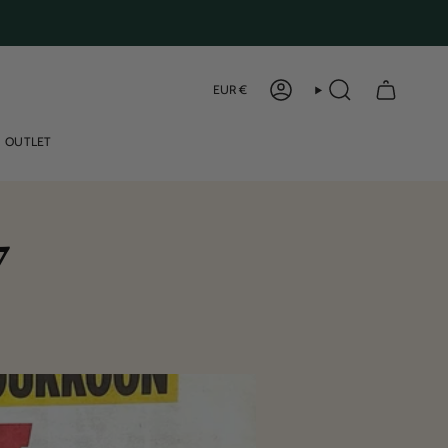
Curren
EUR €
ACCOUNT
SEARCH
OUTLET
7