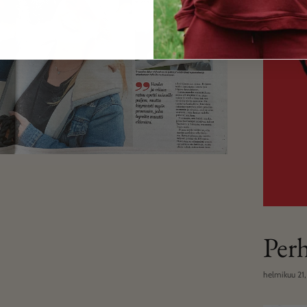
Per
helmikuu 21,