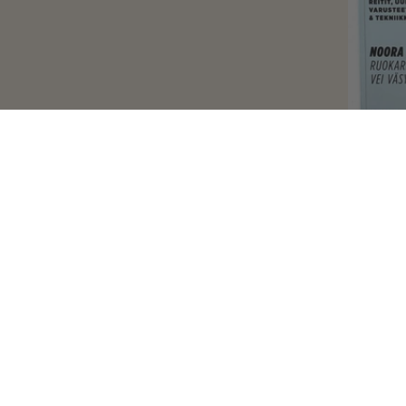
Fit
helmikuu 17,