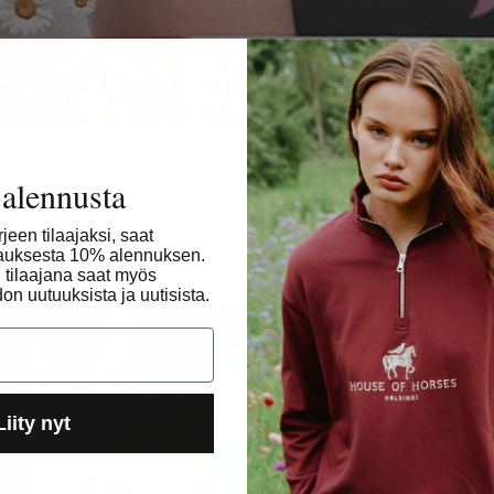
alennusta
irjeen tilaajaksi, saat
Rece
lauksesta 10% alennuksen.
n tilaajana saat myös
n uutuuksista ja uutisista.
Liity nyt