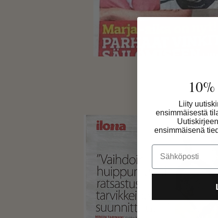
10% 
Liity uutisk
ensimmäisestä ti
Uutiskirjee
ensimmäisenä tiedo
Email