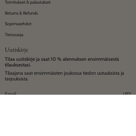
Toimitukset & palautukset
Returns & Refunds
Sopimusehdot
Tietosuoja
Uutiskirje
Tilaa uutiskirje ja saat 10 % alennuksen ensimmäisestä
tilauksestasi.
Tilaajana saat ensimmäisten joukossa tiedon uutuuksista ja
tarjouksista.
LIITY
Language
Currency
Suomi
EUR €