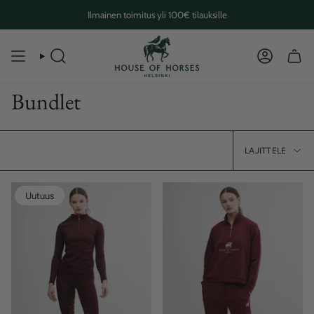
Skip
Ilmainen toimitus yli 100€ tilauksille
to
content
SEARCH
ACCOUN
Bundlet
Lajitt
LAJITTELE
Uutuus