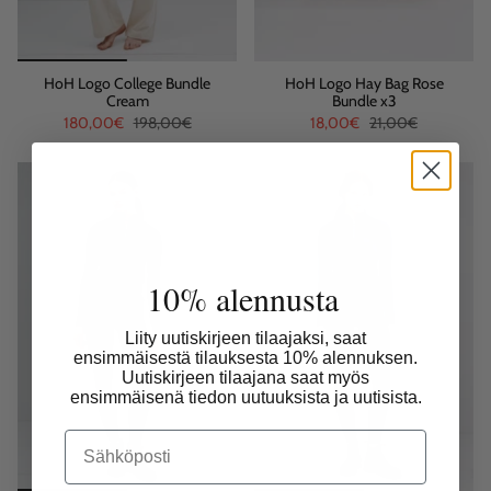
HoH Logo College Bundle
HoH Logo Hay Bag Rose
Cream
Bundle x3
180,00€
198,00€
18,00€
21,00€
10% alennusta
Liity uutiskirjeen tilaajaksi, saat
ensimmäisestä tilauksesta 10% alennuksen.
Uutiskirjeen tilaajana saat myös
ensimmäisenä tiedon uutuuksista ja uutisista.
Email