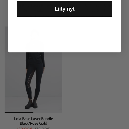
Lola Base Layer Bundle
Lola Base Layer Bundle
Liity nyt
Green/Gold
Navy/Gold
159,00€
178,00€
159,00€
178,00€
Lola Base Layer Bundle
Black/Rose Gold