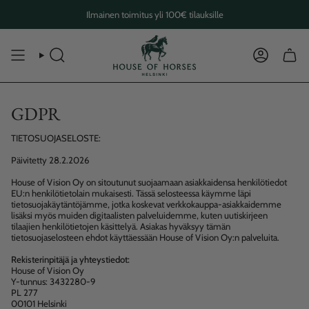
Skip
Ilmainen toimitus yli 100€ tilauksille
to
content
SEARCH
ACCOUN
GDPR
TIETOSUOJASELOSTE:
Päivitetty 28.2.2026
House of Vision Oy on sitoutunut suojaamaan asiakkaidensa henkilötiedot
EU:n henkilötietolain mukaisesti. Tässä selosteessa käymme läpi
tietosuojakäytäntöjämme, jotka koskevat verkkokauppa-asiakkaidemme
lisäksi myös muiden digitaalisten palveluidemme, kuten uutiskirjeen
tilaajien henkilötietojen käsittelyä. Asiakas hyväksyy tämän
tietosuojaselosteen ehdot käyttäessään House of Vision Oy:n palveluita.
Rekisterinpitäjä ja yhteystiedot:
House of Vision Oy
Y-tunnus: 3432280-9
PL 277
00101 Helsinki