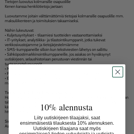
Tietojen luovutus kolmansille osapuolille
Kenen kanssa henkilötietoja jaetaan:
Luovutamme joitain välttämättömiä tietojasi kolmansille osapuolille mm.
maksuliikenteen ja toimituksien takaamiseksi.
Näihin lukeutuvat:
• Kuljetusyritykset - tilaamiesi tuotteiden vastaanottamiseksi
• IT-yritykset, analytiikka- ja tilastointikumppanit, jotka tukevat
verkkosivustojamme ja tietojärjestelmiämme
• SMS-kumppaneille silloin kun tekstiviestien lähetys on sallittu
• Sähköpostimarkkinointikumppaneille, jos asiakas on hyväksynyt
uutiskirjeen, selaushistoriaan perustuvan viestinnän tai
tuotearvostelupyynnöt
• Maksupalveluntarjoajat ja laskuoperaattorit
• Perintäyhtiölle, laskujen erääntyessä ja siirtyessä perintään
• Emme edelleen vuokraa tai myy asiakastietoja muille yrityksille
markkinointitarkoituksiin.
Tietojen siirto EU:n tai ETA:n ulkopuolelle
House of Vision Oy voi siirtää henkilötietojasi Euroopan Unionin ja Euroopan
talousalueen ulkopuolisiin maihin. Voit lukea lisää siitä, miten Shopify
10% alennusta
käyttää henkilökohtaisia tietojasi täältä:
https://www.shopify.com/legal/privacy.
Liity uutiskirjeen tilaajaksi, saat
Sinun oikeudet
ensimmäisestä tilauksesta 10% alennuksen.
Asiakkaana Sinulla on paljon oikeuksia henkilötietoihisi pääsyn suhteen:
Uutiskirjeen tilaajana saat myös
ensimmäisenä tiedon uutuuksista ja uutisista.