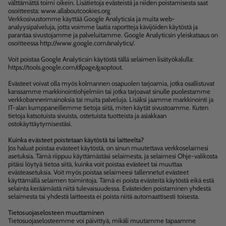
välttämättä toimi oikein. Lisätietoja evästeistä ja niiden poistamisesta saat
osoitteesta: www.allaboutcookies.org
Verkkosivustomme käyttää Google Analyticsia ja muita web-
analyysipalveluja, jotta voimme laatia raportteja kävijöiden käytöstä ja
parantaa sivustojamme ja palveluitamme. Google Analyticsin yleiskatsaus on
osoitteessa http://www.google.com/analytics/.
Voit poistaa Google Analyticsin käytöstä tällä selaimen lisätyökalulla:
https://tools.google.com/dlpage/gaoptout.
Evästeet voivat olla myös kolmannen osapuolen tarjoamia, jotka osallistuvat
kanssamme markkinointiohjelmiin tai jotka tarjoavat sinulle puolestamme
verkkobannerimainoksia tai muita palveluja. Lisäksi jaamme markkinointi ja
IT-alan kumppaneillemme tietoja siitä, miten käytät sivustoamme. Kuten
tietoja katsotuista sivuista, ostetuista tuotteista ja asiakkaan
ostokäyttäytymisestäsi.
Kuinka evästeet poistetaan käytöstä tai laitteelta?
Jos haluat poistaa evästeet käytöstä, on sinun muutettava verkkoselaimesi
asetuksia. Tämä riippuu käyttämästäsi selaimesta, ja selaimesi Ohje-valikosta
pitäisi löytyä tietoa siitä, kuinka voit poistaa evästeet tai muuttaa
evästeasetuksia. Voit myös poistaa selaimeesi tallennetut evästeet
käyttämällä selaimen toimintoja. Tämä ei poista evästeitä käytöstä eikä estä
selainta keräämästä niitä tulevaisuudessa. Evästeiden poistaminen yhdestä
selaimesta tai yhdestä laitteesta ei poista niitä automaattisesti toisesta.
Tietosuojaselosteen muuttaminen
Tietosuojaselosteemme voi päivittyä, mikäli muutamme tapaamme