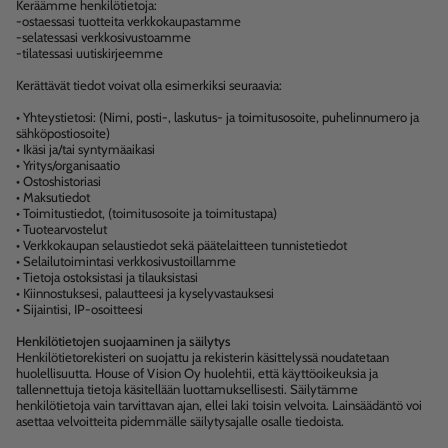
Keräämme henkilötietoja:
-ostaessasi tuotteita verkkokaupastamme
-selatessasi verkkosivustoamme
-tilatessasi uutiskirjeemme
Kerättävät tiedot voivat olla esimerkiksi seuraavia:
• Yhteystietosi: (Nimi, posti-, laskutus- ja toimitusosoite, puhelinnumero ja
sähköpostiosoite)
• Ikäsi ja/tai syntymäaikasi
• Yritys/organisaatio
• Ostoshistoriasi
• Maksutiedot
• Toimitustiedot, (toimitusosoite ja toimitustapa)
• Tuotearvostelut
• Verkkokaupan selaustiedot sekä päätelaitteen tunnistetiedot
• Selailutoimintasi verkkosivustoillamme
• Tietoja ostoksistasi ja tilauksistasi
• Kiinnostuksesi, palautteesi ja kyselyvastauksesi
• Sijaintisi, IP-osoitteesi
Henkilötietojen suojaaminen ja säilytys
Henkilötietorekisteri on suojattu ja rekisterin käsittelyssä noudatetaan
huolellisuutta. House of Vision Oy huolehtii, että käyttöoikeuksia ja
tallennettuja tietoja käsitellään luottamuksellisesti. Säilytämme
henkilötietoja vain tarvittavan ajan, ellei laki toisin velvoita. Lainsäädäntö voi
asettaa velvoitteita pidemmälle säilytysajalle osalle tiedoista.