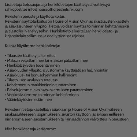
Lisätietoja tietosuojasta ja henkilötietojen käsittelystä voit kysyä
sähköpostitse info@houseofhorseshelsinki.com
Rekisterin peruste ja käyttötarkoitus
Rekisterin käyttötarkoitus on House of Vision Oy:n asiakastilausten käsittely
ja asiakassuhteen ylläpito. Tietoja voidaan käyttää toiminnan kehittämiseksi
ja tilastollisiin analyyseihin. Henkilötietoja käsitellään henkilötieto- ja
kirjanpitolain sallimissa ja edellyttämissä rajoissa.
Kuinka käytämme henkilötietoja:
• Tilausten käsittely ja toimitus
• Maksun veloittaminen tai maksun palauttaminen
• Henkilöllisyyden todentaminen
• Asiakkuuden ylläpito, sivustomme käyttäjätilien hallinnointiin
• Asiakkuus- tai bonusohjelmien hallinnointi
• Tilastollisen analyysin toteutus
• Kohdennetun markkinoinnin tuottaminen
• Palvelujemme ja asiakaskokemuksen parantaminen
• Verkkosivujemme toiminnan kehittäminen
• Väärinkäytösten estäminen
Rekisterin tietoja käsitellään asiakkaan ja House of Vision Oy:n väliseen
asiakassuhteeseen, sopimukseen, sivuston käyttöön, asiakkaan erilliseen
nimenomaiseen suostumukseen tai lainsäädännön velvoitteisiin perustuen.
Mitä henkilötietoja keräämme: