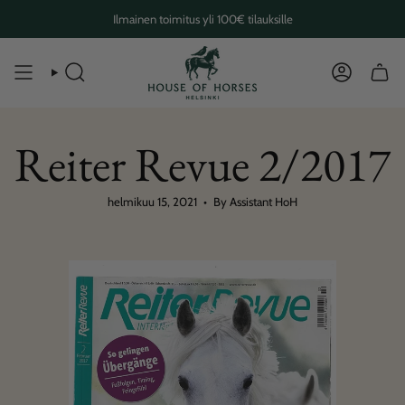
Skip
Ilmainen toimitus yli 100€ tilauksille
to
content
SEARCH
ACCOUN
Reiter Revue 2/2017
helmikuu 15, 2021
By Assistant HoH