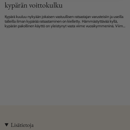
kypärän voittokulku
Kypärä kuuluu nykyään jokaisen vastuullisen ratsastajan varusteisiin ja useilla
talleilla ilman kypärää ratsastaminen on kielletty. Hämmästyttävää kyllä,
kypärän pakollinen käyttö on yleistynyt vasta viime vuosikymmeninä. Viime
kesän Lontoon Olympialaisissa nähtiin historiallista muutosta...
Lisätietoja