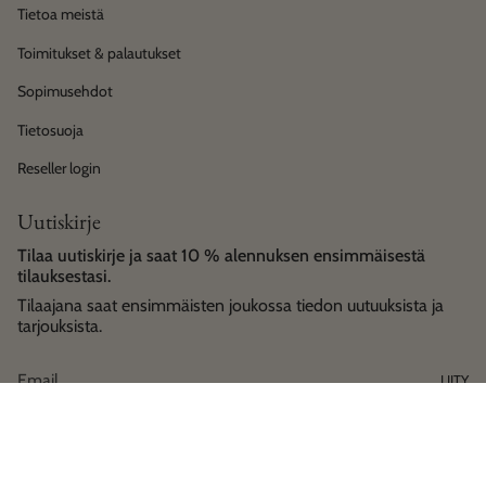
Tietoa meistä
Toimitukset & palautukset
Sopimusehdot
Tietosuoja
Reseller login
Uutiskirje
Tilaa uutiskirje ja saat 10 % alennuksen ensimmäisestä
tilauksestasi.
Tilaajana saat ensimmäisten joukossa tiedon uutuuksista ja
tarjouksista.
LIITY
Language
Currency
Suomi
EUR €