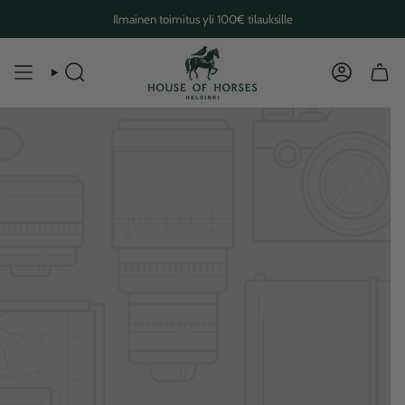
Skip
Ilmainen toimitus yli 100€ tilauksille
to
content
SEARCH
ACCOUN