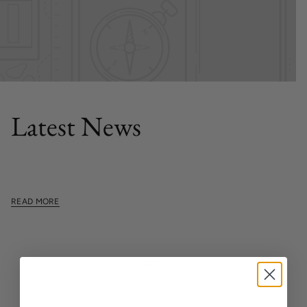
FEATURED POST
Latest News
This section doesn't currently include any content. Add
content to this section using the sidebar.
READ MORE
All