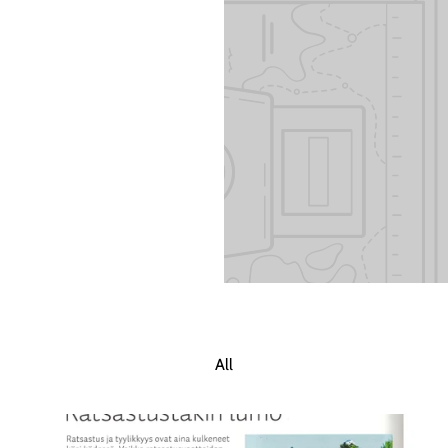
 Add content to
All