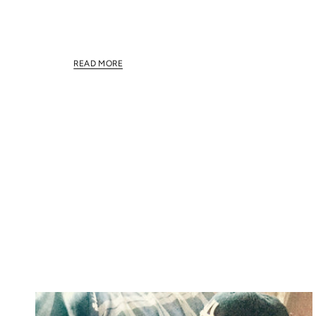
This section doesn't currently include any content.
this section using the sidebar.
READ MORE