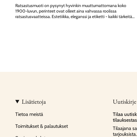
Ratsastusmuoti on pysynyt hyvinkin muuttumattomana koko
1900-luvun, perinteet ovat olleet aina vahvassa roolissa
ratsastusvaatteissa. Estetiikka, eleganssi ja etiketti - kaikki tärkeitä
tekijöitä ratsastusmuodissa. Siinä missä ratsastushousut
polveutuvat peurannahkaisista ratsastushousuista joiden...
Lisätietoja
Uutiskirje
Tietoa meistä
Tilaa uutis
tilauksestas
Toimitukset & palautukset
Tilaajana s
tarjouksista.