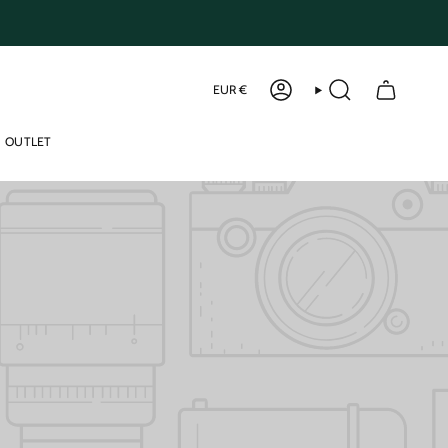
Curren
EUR €
ACCOUNT
SEARCH
OUTLET