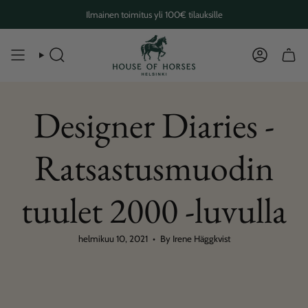
Skip
Ilmainen toimitus yli 100€ tilauksille
to
content
SEARCH
ACCOUN
Designer Diaries -
Ratsastusmuodin
tuulet 2000 -luvulla
helmikuu 10, 2021
By Irene Häggkvist