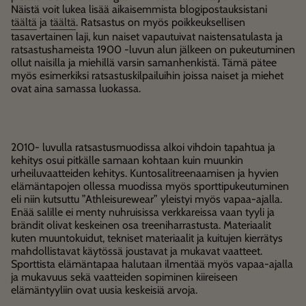
Näistä voit lukea lisää aikaisemmista blogipostauksistani
täältä
ja
täältä
. Ratsastus on myös poikkeuksellisen
tasavertainen laji, kun naiset vapautuivat naistensatulasta ja
ratsastushameista 1900 -luvun alun jälkeen on pukeutuminen
ollut naisilla ja miehillä varsin samanhenkistä. Tämä pätee
myös esimerkiksi ratsastuskilpailuihin joissa naiset ja miehet
ovat aina samassa luokassa.
2010- luvulla ratsastusmuodissa alkoi vihdoin tapahtua ja
kehitys osui pitkälle samaan kohtaan kuin muunkin
urheiluvaatteiden kehitys. Kuntosalitreenaamisen ja hyvien
elämäntapojen ollessa muodissa myös sporttipukeutuminen
eli niin kutsuttu ”Athleisurewear” yleistyi myös vapaa-ajalla.
Enää salille ei menty nuhruisissa verkkareissa vaan tyyli ja
brändit olivat keskeinen osa treeniharrastusta. Materiaalit
kuten muuntokuidut, tekniset materiaalit ja kuitujen kierrätys
mahdollistavat käytössä joustavat ja mukavat vaatteet.
Sporttista elämäntapaa halutaan ilmentää myös vapaa-ajalla
ja mukavuus sekä vaatteiden sopiminen kiireiseen
elämäntyyliin ovat uusia keskeisiä arvoja.