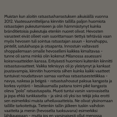
Muistan kun aloitin ratsastusharrastuksen aikuisiällä vuonna
2012. Vaatesuunnittelijana kiinnitin tallilla paljon huomiota
ratsastajien pukeutumiseen ja olin hämmästynyt kuinka
bränditietoisia pukeutujia etenkin nuoret olivat. Hevosten
varusteet eivät olleet vain suorittamaan tiettyä tehtävää vaan
myös hevosen tuli sointua ratsastajan asuun - korvahuppu,
pintelit, satulahuopa ja otsapanta. Innostuin valtavasti
shoppailemaan omalle hevoselleni kaikkea kimaltavaa -
tunne oli sama minkä olin kokenut Milanossa asuessani
koiranvaatteiden kanssa. Erityisesti huomioni kuitenkin kiinnitti
ratsastusvaatteet. Vaikka teknisyys oli jo yleistynyt ja kankaat
joustavampia, kiinnitin huomiota siihen kuinka kaikki vaatteet
tuntuivat noudattavan samaa vanhaa ratsastusestetiikkaa -
navya, ruskeaa ja beigeä - ratsastushousut paksua kangasta ja
korkea vyötärö - kesäkuumalla paitana toimi piké kangasta
oleva ”polo” ratsastuspaita. Muoti tuntui varsin varovasiselta
ja jopa ehkä tunkkaiselta - ja siinä oli yksi iso tekijä joka erotti
sen esimerkiksi muista urheiluvaatteista. Ne olivat yksinomaan
tallille tarkoitettuja. Tietenkin tallin jälkeen tuskin vaihdoin
vaatteita ja menin (hevoselta tuoksuvana) esimerkiksi
lähikauppaan - mutta jos en varsinaisesti ollut menossa