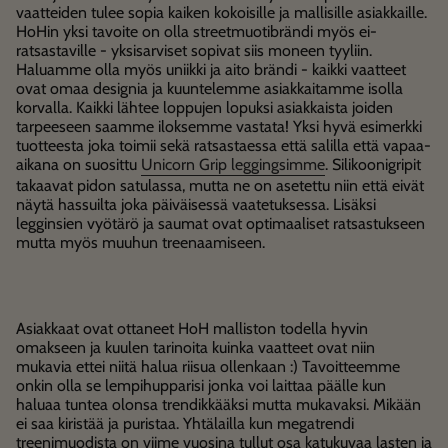
vaatteiden tulee sopia kaiken kokoisille ja mallisille asiakkaille.
HoHin yksi tavoite on olla streetmuotibrändi myös ei-
ratsastaville - yksisarviset sopivat siis moneen tyyliin.
Haluamme olla myös uniikki ja aito brändi - kaikki vaatteet
ovat omaa designia ja kuuntelemme asiakkaitamme isolla
korvalla. Kaikki lähtee loppujen lopuksi asiakkaista joiden
tarpeeseen saamme iloksemme vastata! Yksi hyvä esimerkki
tuotteesta joka toimii sekä ratsastaessa että salilla että vapaa-
aikana on suosittu
Unicorn Grip leggingsimme
. Silikoonigripit
takaavat pidon satulassa, mutta ne on asetettu niin että eivät
näytä hassuilta joka päiväisessä vaatetuksessa. Lisäksi
legginsien vyötärö ja saumat ovat optimaaliset ratsastukseen
mutta myös muuhun treenaamiseen.
Asiakkaat ovat ottaneet HoH malliston todella hyvin
omakseen ja kuulen tarinoita kuinka vaatteet ovat niin
mukavia ettei niitä halua riisua ollenkaan :) Tavoitteemme
onkin olla se lempihupparisi jonka voi laittaa päälle kun
haluaa tuntea olonsa trendikkääksi mutta mukavaksi. Mikään
ei saa kiristää ja puristaa. Yhtälailla kun megatrendi
treenimuodista on viime vuosina tullut osa katukuvaa lasten ja