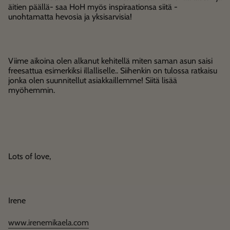
äitien päällä- saa HoH myös inspiraationsa siitä -
unohtamatta hevosia ja yksisarvisia!
Viime aikoina olen alkanut kehitellä miten saman asun saisi
freesattua esimerkiksi illalliselle.. Siihenkin on tulossa ratkaisu
jonka olen suunnitellut asiakkaillemme! Siitä lisää
myöhemmin.
Lots of love,
Irene
www.irenemikaela.com