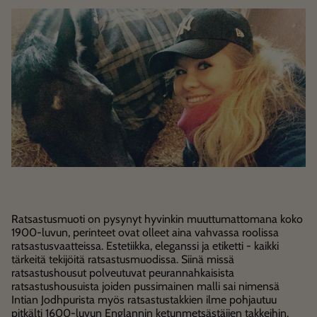
Ratsastusmuoti on pysynyt hyvinkin muuttumattomana koko
1900-luvun, perinteet ovat olleet aina vahvassa roolissa
ratsastusvaatteissa. Estetiikka, eleganssi ja etiketti - kaikki
tärkeitä tekijöitä ratsastusmuodissa. Siinä missä
ratsastushousut polveutuvat peurannahkaisista
ratsastushousuista joiden pussimainen malli sai nimensä
Intian Jodhpurista myös ratsastustakkien ilme pohjautuu
pitkälti 1600-luvun Englannin ketunmetsästäjien takkeihin.