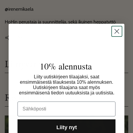
@irenemikaela
HoHin perustaja ja suunnittelija, sekä ikuinen heppatyttö
SHARE
Liittyvät tuotteet
10% alennusta
Liity uutiskirjeen tilaajaksi, saat
ensimmäisestä tilauksesta 10% alennuksen.
Uutiskirjeen tilaajana saat myös
ensimmäisenä tiedon uutuuksista ja uutisista.
Recent articles
Email
Liity nyt