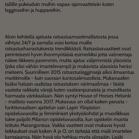
tallille pukeuduin muihin vapaa-ajanvaatteisiin kuten
legginseihin ja huppareihin.
Aloin kehitellä ajatusta ratsastusmuotimallistosta jossa
viihtyisi 24/7 ja samalla voisi kertoa muille
ratsastusharrastuksesta trendikkäästi. Ratsastusvaatteet ovat
perinteisesti hyvin ihonmyötäisiä esimerkiksi jotta valmentaja
näkee liikkeesi paremmin, mutta ajatus väljemmistä yläosista
(joka olisi vähän imartelevampi) ja mukavista alaosista heräsi
mieleeni. Suunnilleen 2015 ratsastuslegginsejä alkoi ilmaantua
markkinoille - kuin suoraan kuntosalimuodista. Mukavuuden
lisäksi halusin uudistaa ratsastuksen värimaailmaa - lisätä
vaaleita raikkaita värejä kuten vaaleanpunaista ja muodikasta
harmaata väriskaalaan. Näin syntyi House of Horses Helsinki
- mallisto vuonna 2017. Mukavuus on ollut kaiken perusta -
funktionaalisen ajattelun sain Lapin Yliopiston
opiskeluvuosilta ja feminiiniset yksityiskohdat ja muodikkuus
tulee paljolti Milanon opiskeluvuosilta, kun opiskelin muotia
Istituto Marangonissa. Vaikka vaatteet ovat mukavia hyvät
leikkaukset ovat kaiken A ja O, on tärkeää että malli imartelee
kantajaansa. Näin hyvä olo hehkuu myös ulospäin. Lisäki